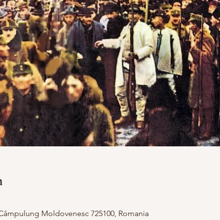
n
Câmpulung Moldovenesc 725100, Romania