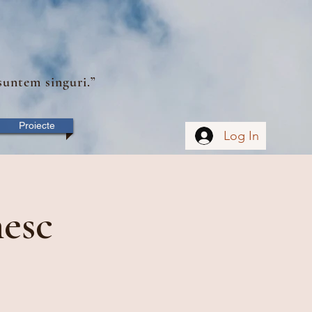
suntem singuri.”
Proiecte
Log In
esc