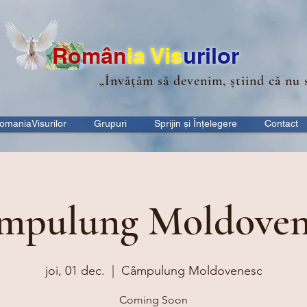
Ro
m
ân
ia
Vis
urilor
„Învățăm să devenim, știind că nu 
omaniaVisurilor
Grupuri
Sprijin și Înțelegere
Contact
mpulung Moldoven
joi, 01 dec.
  |  
Câmpulung Moldovenesc
Coming Soon