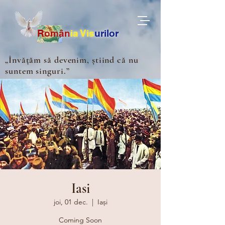
Ro
m
ân
ia
Vis
urilor
„Învățăm să devenim, știind că nu
suntem singuri.”
Iasi
joi, 01 dec.
  |  
Iași
Coming Soon