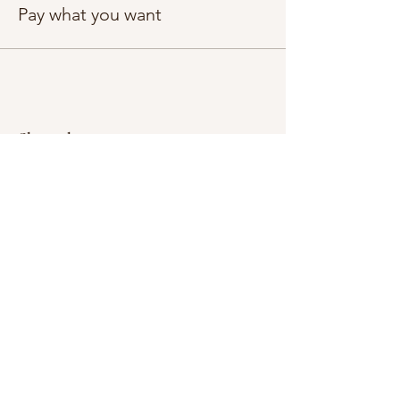
Pay what you want
Share this event
Subscribe Form
Submit