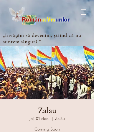
Ro
m
ân
ia
Vis
urilor
„Învățăm să devenim, știind că nu
suntem singuri.”
Zalau
joi, 01 dec.
  |  
Zalău
Coming Soon