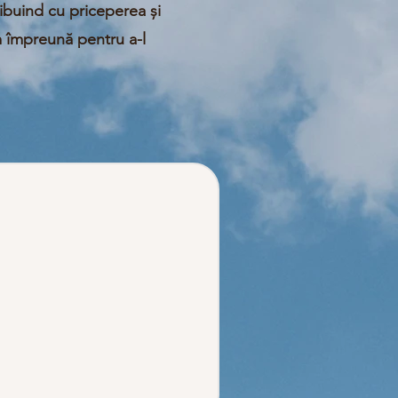
ibuind cu priceperea și
 împreună pentru a-l