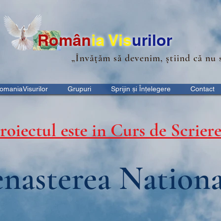
Ro
m
ân
ia
Vis
urilor
„Învățăm să devenim, știind că nu 
omaniaVisurilor
Grupuri
Sprijin și Înțelegere
Contact
roiectul este in Curs de Scrier
nasterea Nationa