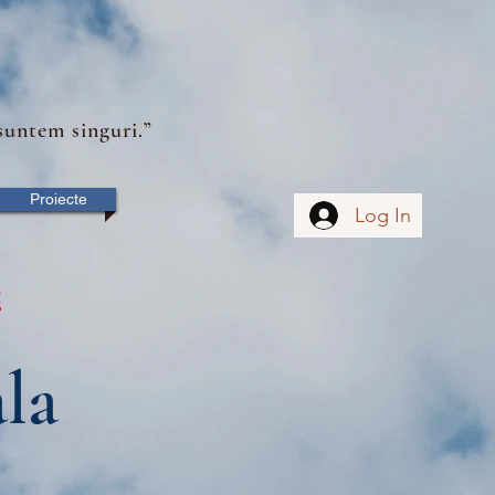
suntem singuri.”
Proiecte
Log In
e
la