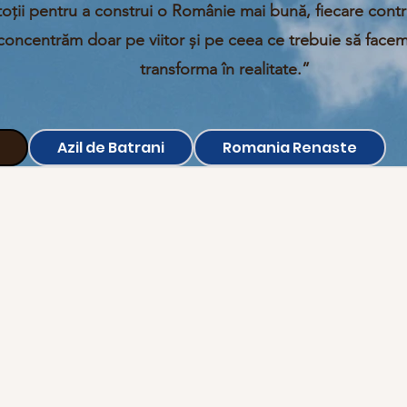
oții pentru a construi o Românie mai bună, fiecare contr
oncentrăm doar pe viitor și pe ceea ce trebuie să facem
transforma în realitate.”
Azil de Batrani
Romania Renaste