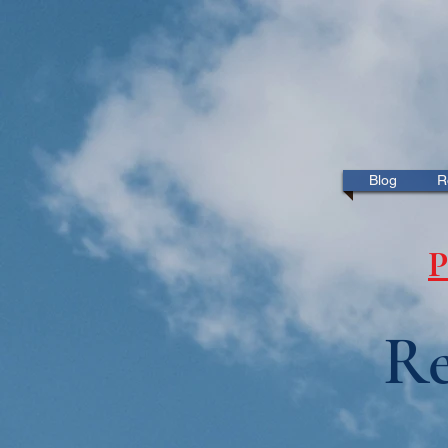
Blog
R
P
Re