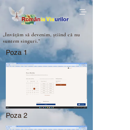
Ro
m
ân
ia
Vis
urilor
„Învățăm să devenim, știind că nu
suntem singuri.”
Poza 1
Poza 2