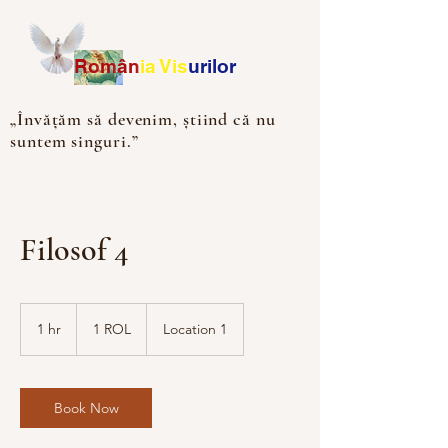
Ro
m
ân
ia
Vis
urilor
„Învățăm să devenim, știind că nu
suntem singuri.”
Filosof 4
1
leu
1 hr
1
1 ROL
Location 1
românesc
(1952–
h
2006)
Book Now