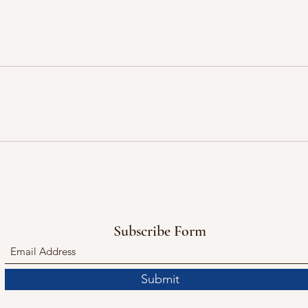
Subscribe Form
Submit