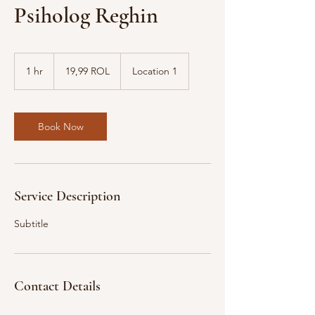
Psiholog Reghin
19,99
lei
1 hr
1
19,99 ROL
Location 1
românești
(1952–
h
2006)
Book Now
Service Description
Subtitle
Contact Details