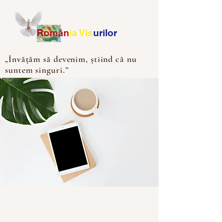
Ro
m
ân
ia
Vis
urilor
„Învățăm să devenim, știind că nu
suntem singuri.”