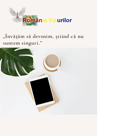
Ro
m
ân
ia
Vis
urilor
„Învățăm să devenim, știind că nu
suntem singuri.”