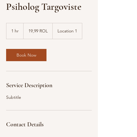
Psiholog Targoviste
19,99
lei
1 hr
1
19,99 ROL
Location 1
românești
(1952–
h
2006)
Book Now
Service Description
Subtitle
Contact Details